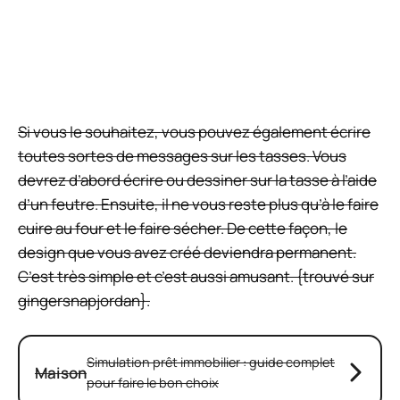
Plume noir signification : ce que cela veut
dire
0 commentaires
Tasses peintes.