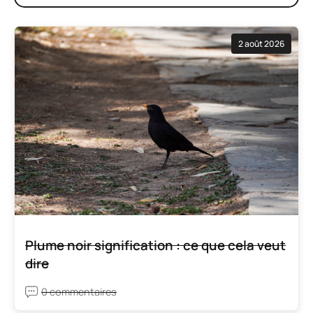
Une autre bonne idée serait de peindre quelque
chose de joli sur les tasses. Prenez une tasse
ordinaire et sélectionnez le marqueur en céramique
que vous souhaitez utiliser. Ensuite, faites preuve
de créativité et dessinez sur la tasse. Une fois que
vous êtes satisfait du design, prenez la tasse et
mettez-la au four. Laissez refroidir puis dégustez.
{trouvé sur lanared}.
Or peint.
Avec un stylo à feuille d’or, vous pouvez