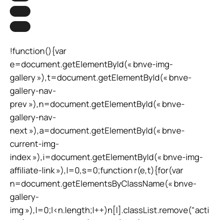
!function(){var
e=document.getElementById(« bnve-img-
gallery »),t=document.getElementById(« bnve-
gallery-nav-
prev »),n=document.getElementById(« bnve-
gallery-nav-
next »),a=document.getElementById(« bnve-
current-img-
index »),i=document.getElementById(« bnve-img-
affiliate-link »),l=0,s=0;function r(e,t){for(var
n=document.getElementsByClassName(« bnve-
gallery-
img »),l=0;l<n.length;l++)n[l].classList.remove("acti