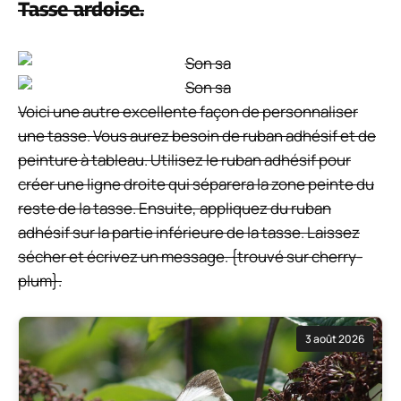
Tasse ardoise.
Voici une autre excellente façon de personnaliser
une tasse. Vous aurez besoin de ruban adhésif et de
peinture à tableau. Utilisez le ruban adhésif pour
créer une ligne droite qui séparera la zone peinte du
reste de la tasse. Ensuite, appliquez du ruban
adhésif sur la partie inférieure de la tasse. Laissez
sécher et écrivez un message. {trouvé sur cherry-
plum}.
3 août 2026