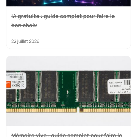
★
★
★
★
★
Noter :
Nom
E-
mail
Enregistrer mon nom, mon e-mail et mon site dans
le navigateur pour mon prochain commentaire.