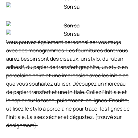
Vous pouvez également personnaliser vos mugs
avec des monogrammes. Les fournitures dont vous
aurez besoin sont des ciseaux, un stylo, du ruban
adhésif, du papier de transfert graphite, un stylo en
porcelaine noire et une impression avec les initiales
que vous souhaitez utiliser. Découpez un morceau
de papier transfert et une initiale. Collez l’initiale et
le papier sur la tasse, puis tracez les lignes. Ensuite,
utilisez le stylo à porcelaine pour tracer les lignes de
l’initiale. Laissez sécher et dégustez. {trouvé sur
designmom}.