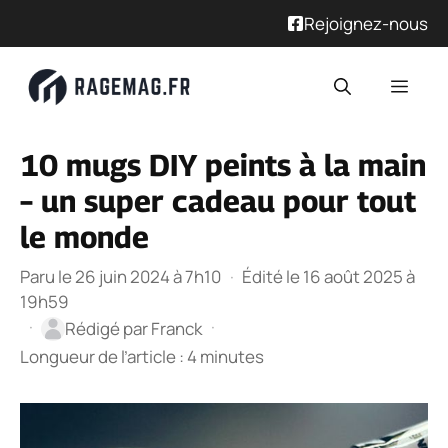
Rejoignez-nous
Aller
Men
au
contenu
10 mugs DIY peints à la main
– un super cadeau pour tout
le monde
Paru le 26 juin 2024 à 7h10
·
Édité le 16 août 2025 à
19h59
·
·
Rédigé par
Franck
Longueur de l’article : 4 minutes