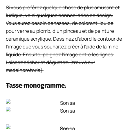
Si vous préférez quelque chose de plus amusant et
ludique, voici quelques bonnes idées de design.
Vous aurez besoin de tasses, de colorant liquide
pour verre au plomb, d’un pinceau et de peinture
céramique acrylique. Dessinez d’abord le contour de
l’image que vous souhaitez créer à l’aide de la mine
liquide. Ensuite, peignez l’image entre les lignes.
Laissez sécher et dégustez. {trouvé sur
madeinpretoria}.
Tasse monogramme.