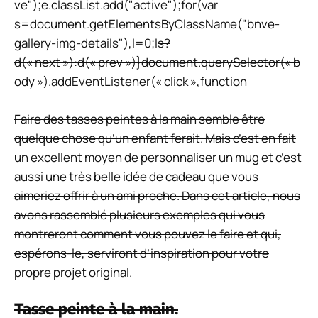
ve");e.classList.add("active");for(var
s=document.getElementsByClassName("bnve-
gallery-img-details"),l=0;l
s?
d(« next »):d(« prev »)}document.querySelector(« b
ody »).addEventListener(« click »,function
Faire des tasses peintes à la main semble être
quelque chose qu’un enfant ferait. Mais c’est en fait
un excellent moyen de personnaliser un mug et c’est
aussi une très belle idée de cadeau que vous
aimeriez offrir à un ami proche. Dans cet article, nous
avons rassemblé plusieurs exemples qui vous
montreront comment vous pouvez le faire et qui,
espérons-le, serviront d’inspiration pour votre
propre projet original.
Tasse peinte à la main.