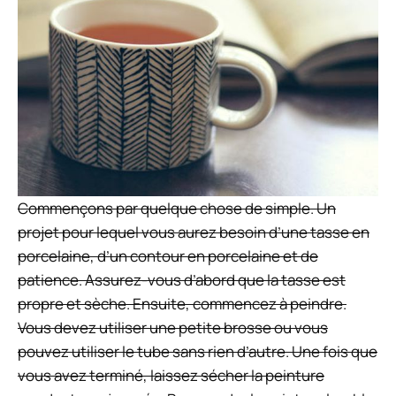
Commençons par quelque chose de simple. Un
projet pour lequel vous aurez besoin d’une tasse en
porcelaine, d’un contour en porcelaine et de
patience. Assurez-vous d’abord que la tasse est
propre et sèche. Ensuite, commencez à peindre.
Vous devez utiliser une petite brosse ou vous
pouvez utiliser le tube sans rien d’autre. Une fois que
vous avez terminé, laissez sécher la peinture