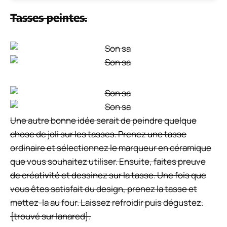
personnaliser vos tasses et aussi leur donner un
nouveau look chic. Vous pouvez utiliser le stylo pour
dessiner des cœurs sur les tasses et les préparer
pour la Saint-Valentin ou simplement pour créer des
motifs simples et beaux. Si vous ne voulez pas que le
motif s’efface lorsqu’il est mouillé, appliquez un
glacis dessus. {trouvé sur hellolidy}.
Une autre tasse de tableau.
Voici un autre bel exemple de tasse peinte au
tableau. Comme dans le cas du projet déjà présenté,
pour celui-ci, vous aurez besoin d’une tasse
blanche, de ruban adhésif, de peinture à tableau