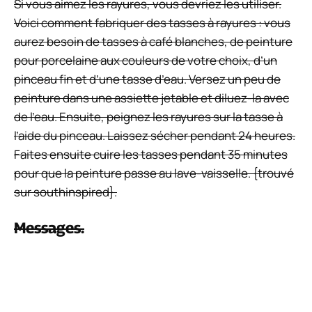
Si vous aimez les rayures, vous devriez les utiliser.
Voici comment fabriquer des tasses à rayures : vous
aurez besoin de tasses à café blanches, de peinture
pour porcelaine aux couleurs de votre choix, d’un
pinceau fin et d’une tasse d’eau. Versez un peu de
peinture dans une assiette jetable et diluez-la avec
de l’eau. Ensuite, peignez les rayures sur la tasse à
l’aide du pinceau. Laissez sécher pendant 24 heures.
Faites ensuite cuire les tasses pendant 35 minutes
pour que la peinture passe au lave-vaisselle. {trouvé
sur southinspired}.
Messages.
Si vous le souhaitez, vous pouvez également écrire