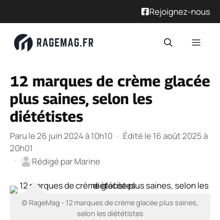
Rejoignez-nous
Aller
Men
au
contenu
12 marques de crème glacée
plus saines, selon les
diététistes
Paru le 26 juin 2024 à 10h10
·
Édité le 16 août 2025 à
20h01
·
Rédigé par
Marine
© RageMag - 12 marques de crème glacée plus saines,
selon les diététistes