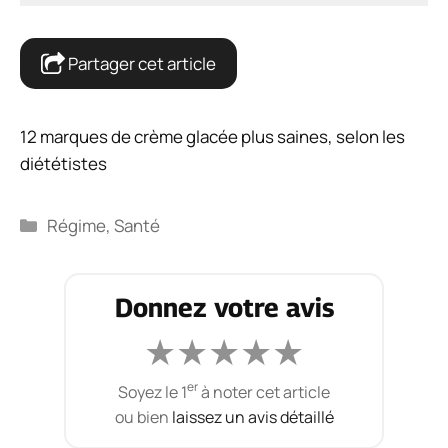
Partager cet article
12 marques de crème glacée plus saines, selon les
diététistes
Catégories
Régime
,
Santé
Donnez votre avis
★
★
★
★
★
er
Soyez le 1
à noter cet article
ou bien
laissez un avis détaillé