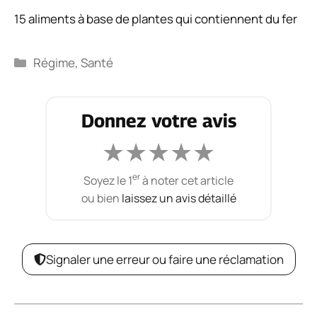
15 aliments à base de plantes qui contiennent du fer
Catégories
Régime
,
Santé
Donnez votre avis
★
★
★
★
★
er
Soyez le 1
à noter cet article
ou bien
laissez un avis détaillé
Signaler une erreur ou faire une réclamation