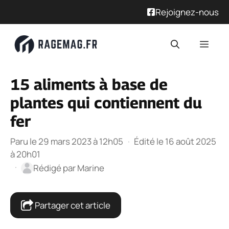
Rejoignez-nous
Aller
Men
au
contenu
15 aliments à base de
plantes qui contiennent du
fer
Paru le 29 mars 2023 à 12h05
·
Édité le 16 août 2025
à 20h01
·
Rédigé par
Marine
Partager cet article