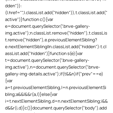
dden")):
(l.href="",l.classList.add("hidden")),t.classList.add("
active")}function c(){var
e=document.querySelector(".bnve-gallery-
img.active");n.classList.remove("hidden"),t.classLis
t.remove("hidden"),e.previousElementSibling?
e.nextElementSibling||n.classList.add("hidden"):t.cl
assList.add("hidden")}function s(e){var
t=document.querySelector(".bnve-gallery-
img.active"),n=document.querySelector(".bnve-
gallery-img-details.active");if(t&&n)if("prev"==e)
{var
a=t.previousElementSibling,l=n.previousElementSi
bling;a&&l&&r(a,l)}else{var
i=t.nextElementSibling,d=n.nextElementSibling;i&&
d&&r(i,d)}c()}document.querySelector("body").add