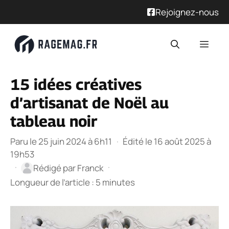
Rejoignez-nous
Aller
Men
au
contenu
15 idées créatives
d’artisanat de Noël au
tableau noir
Paru le 25 juin 2024 à 6h11
·
Édité le 16 août 2025 à
19h53
·
·
Rédigé par
Franck
Longueur de l’article : 5 minutes