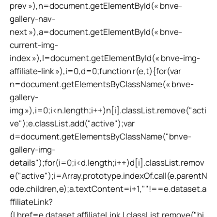
prev »),n=document.getElementById(« bnve-
gallery-nav-
next »),a=document.getElementById(« bnve-
current-img-
index »),l=document.getElementById(« bnve-img-
affiliate-link »),i=0,d=0;function r(e,t){for(var
n=document.getElementsByClassName(« bnve-
gallery-
img »),i=0;i<n.length;i++)n[i].classList.remove("acti
ve");e.classList.add("active");var
d=document.getElementsByClassName("bnve-
gallery-img-
details");for(i=0;i<d.length;i++)d[i].classList.remov
e("active");i=Array.prototype.indexOf.call(e.parentN
ode.children,e);a.textContent=i+1,""!==e.dataset.a
ffiliateLink?
(l.href=e.dataset.affiliateLink,l.classList.remove("hi