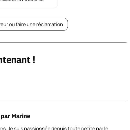
reur ou faire une réclamation
ntenant !
é par
Marine
 ans. Je suis passionnée depuis toute petite par le