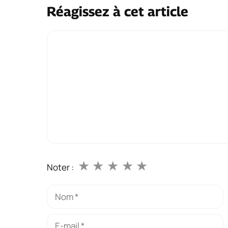
Réagissez à cet article
Commentaire
★
★
★
★
★
Noter :
Nom
E-