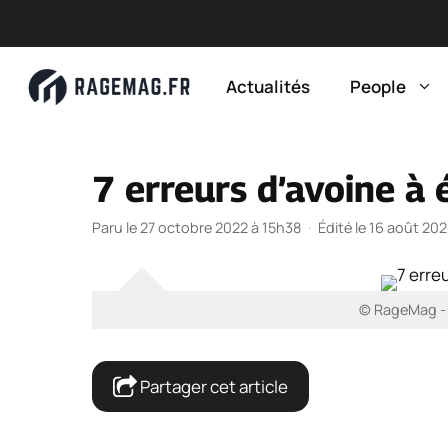
Aller
au
Actualités
People
contenu
7 erreurs d’avoine à 
Paru le 27 octobre 2022 à 15h38
·
Édité le 16 août 20
© RageMag - 7
Partager cet article