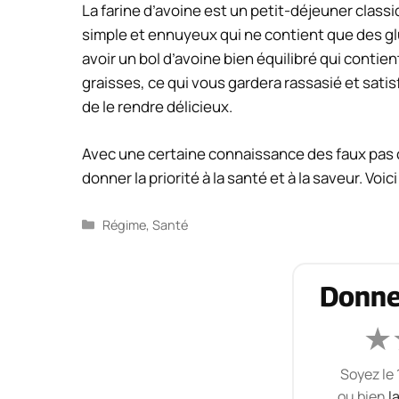
La farine d’avoine est un petit-déjeuner classi
simple et ennuyeux qui ne contient que des g
avoir un bol d’avoine bien équilibré qui contie
graisses, ce qui vous gardera rassasié et satis
de le rendre délicieux.
Avec une certaine connaissance des faux pas 
donner la priorité à la santé et à la saveur. Voi
Catégories
Régime
,
Santé
Donne
★
Soyez le 
ou bien
l