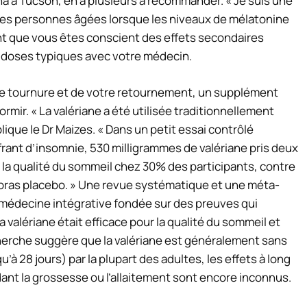
ona à Tucson, en a plusieurs à recommander. « Je suis une
 les personnes âgées lorsque les niveaux de mélatonine
nt que vous êtes conscient des effets secondaires
s doses typiques avec votre médecin.
tre tournure et de votre retournement, un supplément
mir. « La valériane a été utilisée traditionnellement
lique le Dr Maizes. « Dans un petit essai contrôlé
nt d’insomnie, 530 milligrammes de valériane pris deux
 la qualité du sommeil chez 30% des participants, contre
bras placebo. » Une revue systématique et une méta-
 médecine intégrative fondée sur des preuves
qui
 valériane était efficace pour la qualité du sommeil et
echerche suggère que la valériane est généralement sans
’à 28 jours) par la plupart des adultes, les effets à long
ndant la grossesse ou l’allaitement sont encore inconnus.