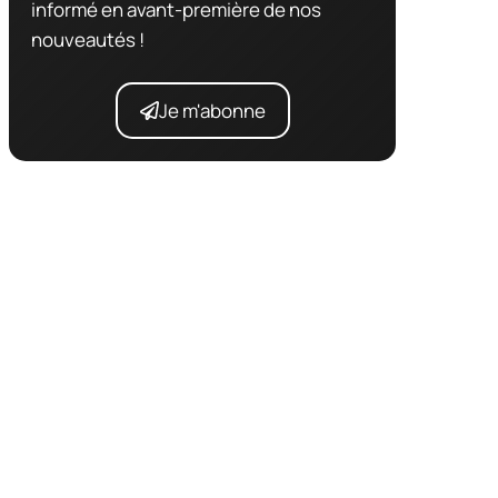
informé en avant-première de nos
nouveautés !
Je m'abonne