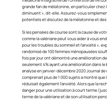
médecine intégrative de l’Université de l’Ariz
grande fan de mélatonine, en particulier chez
diminuent », dit-elle. Assurez-vous simpleme
potentiels et discutez de la mélatonine et de
Si les pensées de course sont la cause de vo
comme la valériane peut vous aider à vous endor
pour les troubles du sommeil et l’anxiété », exp
randomisé de 100 femmes ménopausées souffra
fois par jour ont démontré une amélioration de
seulement 4% ayant une amélioration dans le 
analyse en janvier-décembre 2020
Journal de
comprenait plus de 1 000 sujets a montré que la
réduisait également l’anxiété. Alors que la r
danger pour une utilisation à court terme (jusqu
terme de la valériane et de son utilisation pe