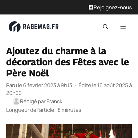
Rejoignez-nous
Aller
Men
au
contenu
Ajoutez du charme à la
décoration des Fêtes avec le
Père Noël
Paru le 6 février 2023 à 9h13
·
Édité le 16 août 2025 à
20h00
·
·
Rédigé par
Franck
Longueur de l’article : 8 minutes