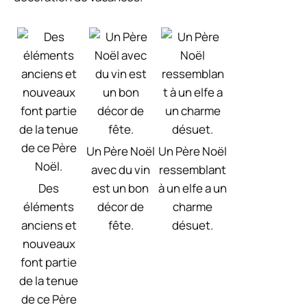
Un Père Noël
Un Père Noël
avec du vin
ressemblant
Des
est un bon
à un elfe a un
éléments
décor de
charme
anciens et
fête.
désuet.
nouveaux
font partie
de la tenue
de ce Père