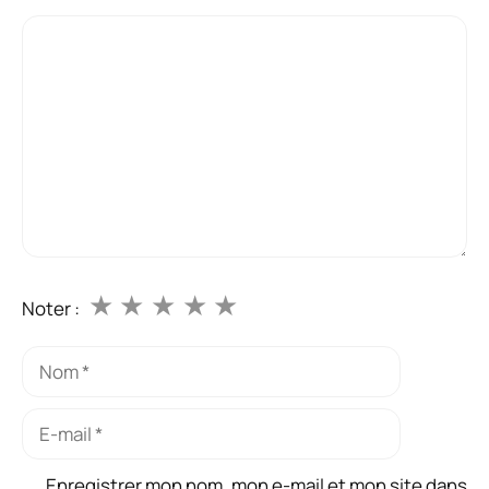
Commentaire
★
★
★
★
★
Noter :
Nom
E-
mail
Enregistrer mon nom, mon e-mail et mon site dans