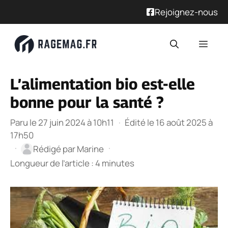
Rejoignez-nous
Aller
Men
au
contenu
L’alimentation bio est-elle
bonne pour la santé ?
Paru le 27 juin 2024 à 10h11
·
Édité le 16 août 2025 à
17h50
·
·
Rédigé par
Marine
Longueur de l’article : 4 minutes