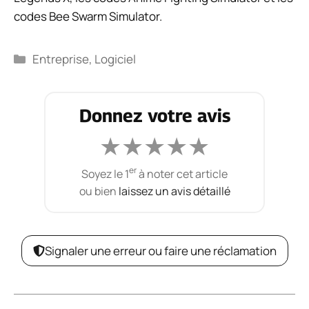
codes Bee Swarm Simulator.
Catégories
Entreprise
,
Logiciel
Donnez votre avis
★
★
★
★
★
er
Soyez le 1
à noter cet article
ou bien
laissez un avis détaillé
Signaler une erreur ou faire une réclamation