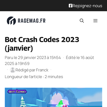
Rejoignez-nous
Aller
Men
au
contenu
Bot Crash Codes 2023
(janvier)
Paru le 29 janvier 2023 à 15h54
·
Édité le 16 août
2025 à 19h59
·
·
Rédigé par
Franck
Longueur de l’article : 2 minutes