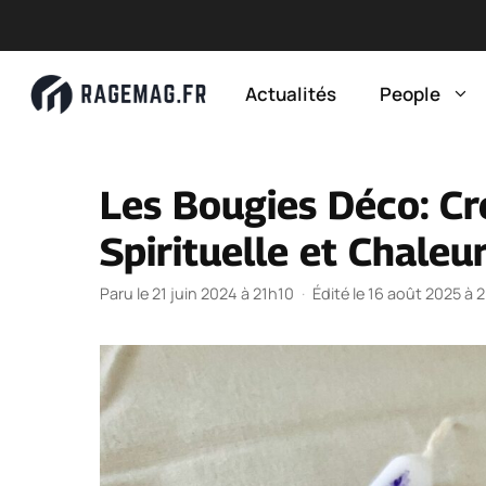
Aller
au
Actualités
People
contenu
Les Bougies Déco: C
Spirituelle et Chaleu
Paru le 21 juin 2024 à 21h10
·
Édité le 16 août 2025 à