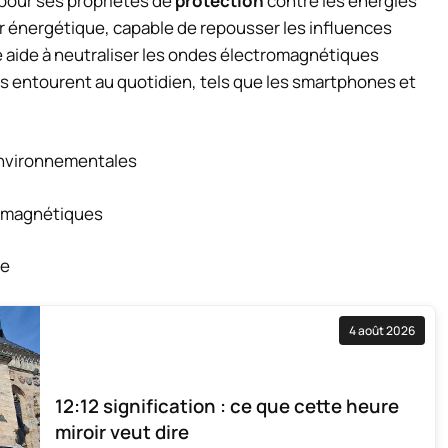
pour ses propriétés de
protection
contre les énergies
r énergétique, capable de repousser les influences
e aide à neutraliser les ondes électromagnétiques
us entourent au quotidien, tels que les smartphones et
environnementales
romagnétiques
ie
4 août 2026
12:12 signification : ce que cette heure
miroir veut dire