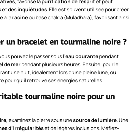
gatives
, favorise la
purification de l’esprit
et peut
s
et des
inquiétudes
. Elle est souvent utilisée pour créer
e à la
racine
ou base chakra (Muladhara), favorisant ainsi
r un bracelet en tourmaline noire ?
 vous pouvez le passer sous
l’eau courante
pendant
el de mer
pendant plusieurs heures. Ensuite, pour le
rant une nuit, idéalement lors d’une pleine lune, ou
re pour qu’il retrouve ses énergies naturelles.
itable tourmaline noire pour un
ire
, examinez la pierre sous une
source de lumière
. Une
nes d’irrégularités
et de légères inclusions. Méfiez-