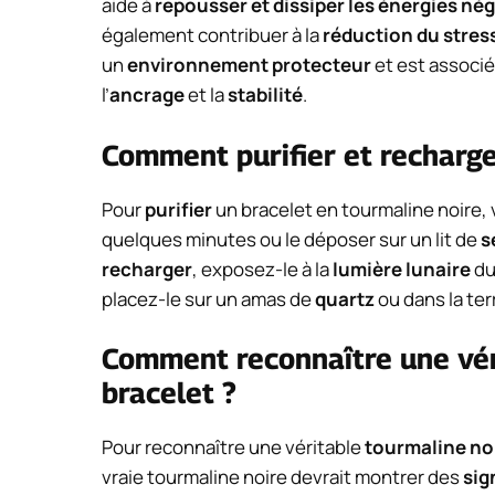
aide à
repousser et dissiper les énergies né
également contribuer à la
réduction du stres
un
environnement protecteur
et est associé
l’
ancrage
et la
stabilité
.
Comment purifier et recharge
Pour
purifier
un bracelet en tourmaline noire,
quelques minutes ou le déposer sur un lit de
s
recharger
, exposez-le à la
lumière lunaire
du
placez-le sur un amas de
quartz
ou dans la ter
Comment reconnaître une vér
bracelet ?
Pour reconnaître une véritable
tourmaline no
vraie tourmaline noire devrait montrer des
sig