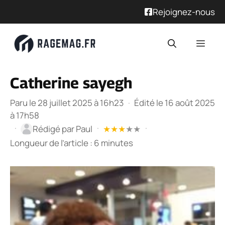
Rejoignez-nous
Aller
Men
au
contenu
Catherine sayegh
Paru le 28 juillet 2025 à 16h23
·
Édité le 16 août 2025
à 17h58
·
·
·
Rédigé par
Paul
★
★
★
★
★
Longueur de l’article : 6 minutes