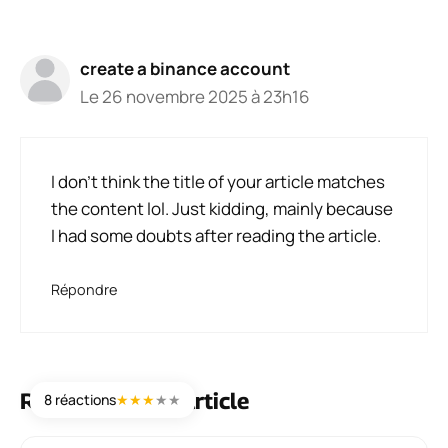
create a binance account
Le 26 novembre 2025 à 23h16
I don’t think the title of your article matches
the content lol. Just kidding, mainly because
I had some doubts after reading the article.
Répondre
Réagissez à cet article
8 réactions
★
★
★
★
★