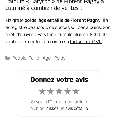
L’album « Baryton » de Florent Pagny a
culminé à combien de ventes ?
Malgré le
poids, âge et taille de Florent Pagny
, il a
enregistré beaucoup de succès sur ces albums. Son
chef-d’œuvre « Baryton » cumule plus de 800.000
ventes. Un chiffre fou comme la
fortune de GMK
.
Catégories
People
,
Taille - Age - Poids
Donnez votre avis
★
★
★
★
★
er
Soyez le 1
à noter cet article
ou bien
laissez un avis détaillé