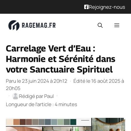
Rejoignez-nous
Aller
Men
au
contenu
Carrelage Vert d’Eau :
Harmonie et Sérénité dans
votre Sanctuaire Spirituel
Paru le 23 juin 2024 à 20h12
·
Édité le 16 août 2025 à
20h05
·
·
Rédigé par
Paul
Longueur de l’article : 4 minutes