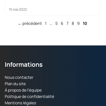
15 mai 2022
Page
Page
Page
Page
Page
Page
Page
←
précédent
1
…
5
6
7
8
9
10
Informations
Nous contacter
Plan du site
À propos de l'équipe
Politique de confidentialité
Mentions légales