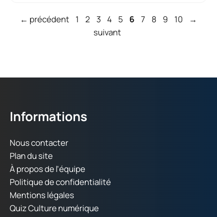
Page
Page
Page
Page
Page
Page
Page
Page
Page
Page
←
précédent
1
2
3
4
5
6
7
8
9
10
→
suivant
Informations
Nous contacter
Plan du site
À propos de l'équipe
Politique de confidentialité
Mentions légales
Quiz Culture numérique