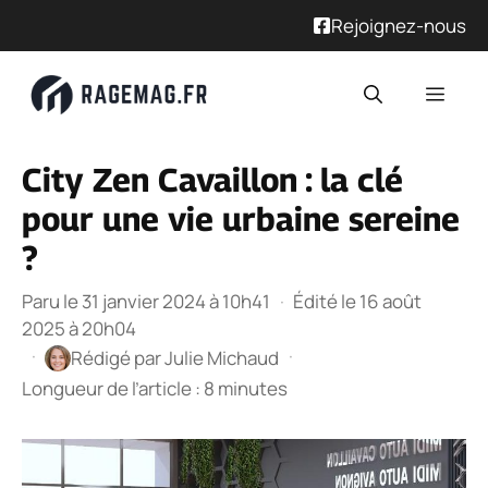
Rejoignez-nous
Aller
Men
au
contenu
City Zen Cavaillon : la clé
pour une vie urbaine sereine
?
Paru le 31 janvier 2024 à 10h41
·
Édité le 16 août
2025 à 20h04
·
·
Rédigé par
Julie Michaud
Longueur de l’article : 8 minutes