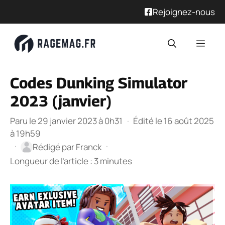
Rejoignez-nous
Aller
Men
au
contenu
Codes Dunking Simulator
2023 (janvier)
Paru le 29 janvier 2023 à 0h31
·
Édité le 16 août 2025
à 19h59
·
·
Rédigé par
Franck
Longueur de l’article : 3 minutes