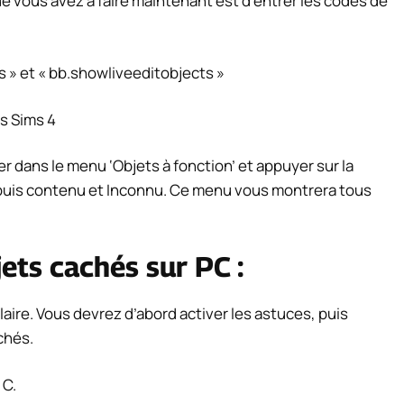
e vous avez à faire maintenant est d’entrer les codes de
 » et « bb.showliveeditobjects »
er dans le menu ‘Objets à fonction’ et appuyer sur la
, puis contenu et Inconnu. Ce menu vous montrera tous
ets cachés sur PC :
aire. Vous devrez d’abord activer les astuces, puis
chés.
 C.