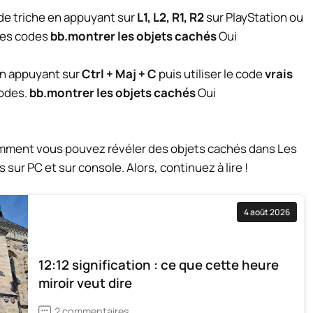
 de triche en appuyant sur
L1, L2, R1, R2
sur PlayStation ou
les codes
bb.montrer les objets cachés
Oui
 en appuyant sur
Ctrl + Maj + C
puis utiliser le code
vrais
codes.
bb.montrer les objets cachés
Oui
omment vous pouvez révéler des objets cachés dans Les
 sur PC et sur console. Alors, continuez à lire !
4 août 2026
12:12 signification : ce que cette heure
miroir veut dire
2 commentaires