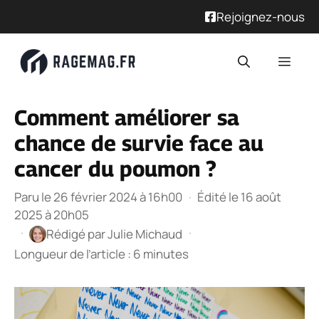
Rejoignez-nous
Aller
Men
au
contenu
Comment améliorer sa
chance de survie face au
cancer du poumon ?
Paru le 26 février 2024 à 16h00
·
Édité le 16 août
2025 à 20h05
·
·
Rédigé par
Julie Michaud
Longueur de l’article : 6 minutes