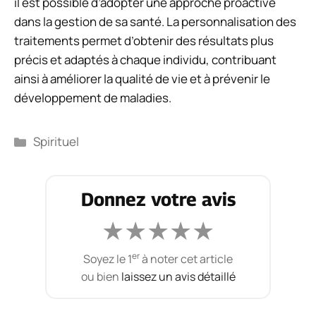
il est possible d’adopter une approche proactive
dans la gestion de sa santé. La personnalisation des
traitements permet d’obtenir des résultats plus
précis et adaptés à chaque individu, contribuant
ainsi à améliorer la qualité de vie et à prévenir le
développement de maladies.
Catégories
Spirituel
Donnez votre avis
★
★
★
★
★
er
Soyez le 1
à noter cet article
ou bien
laissez un avis détaillé