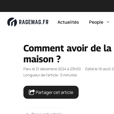
Aller
au
Actualités
People
contenu
Comment avoir de la 
maison ?
Paru le 21 décembre 2024 à 23h00
·
Édité le 16 août 
Longueur de l’article : 5 minutes
Partager cet article