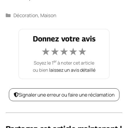
Catégories
Décoration
,
Maison
Donnez votre avis
★
★
★
★
★
er
Soyez le 1
à noter cet article
ou bien
laissez un avis détaillé
Signaler une erreur ou faire une réclamation