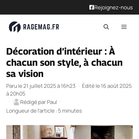
Rejoignez-nous
Aller
Men
au
contenu
Décoration d’intérieur : À
chacun son style, à chacun
sa vision
Paru le 21 juillet 2025 à 16h23
·
Édité le 16 août 2025
à 20h05
·
·
Rédigé par
Paul
Longueur de l’article : 5 minutes