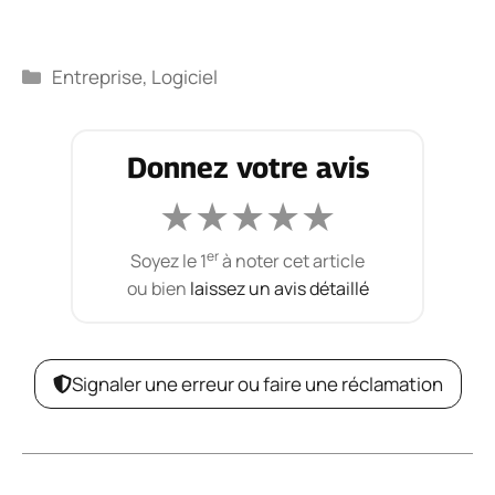
Catégories
Entreprise
,
Logiciel
Donnez votre avis
★
★
★
★
★
er
Soyez le 1
à noter cet article
ou bien
laissez un avis détaillé
Signaler une erreur ou faire une réclamation