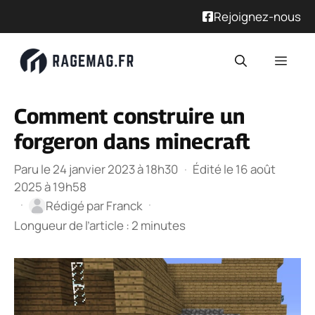
Rejoignez-nous
Aller
Men
au
contenu
Comment construire un
forgeron dans minecraft
Paru le 24 janvier 2023 à 18h30
·
Édité le 16 août
2025 à 19h58
·
·
Rédigé par
Franck
Longueur de l’article : 2 minutes