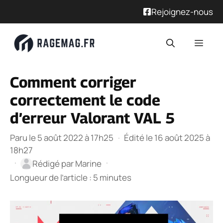
Rejoignez-nous
Aller
Men
au
contenu
Comment corriger
correctement le code
d’erreur Valorant VAL 5
Paru le 5 août 2022 à 17h25
·
Édité le 16 août 2025 à
18h27
·
·
Rédigé par
Marine
Longueur de l’article : 5 minutes