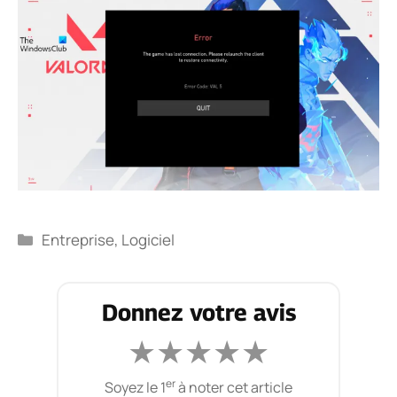
Catégories
Entreprise
,
Logiciel
Donnez votre avis
★
★
★
★
★
er
Soyez le 1
à noter cet article