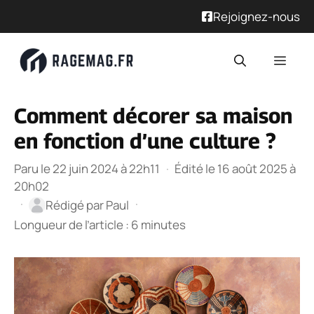
Rejoignez-nous
Aller
Men
au
contenu
Comment décorer sa maison
en fonction d’une culture ?
Paru le 22 juin 2024 à 22h11
·
Édité le 16 août 2025 à
20h02
·
·
Rédigé par
Paul
Longueur de l’article : 6 minutes