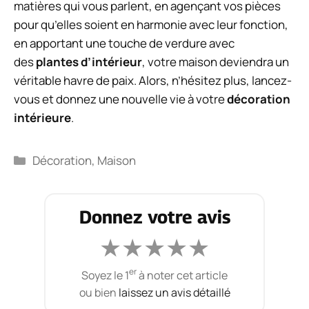
matières qui vous parlent, en agençant vos pièces
pour qu’elles soient en harmonie avec leur fonction,
en apportant une touche de verdure avec
des
plantes d’intérieur
, votre maison deviendra un
véritable havre de paix. Alors, n’hésitez plus, lancez-
vous et donnez une nouvelle vie à votre
décoration
intérieure
.
Catégories
Décoration
,
Maison
Donnez votre avis
★
★
★
★
★
er
Soyez le 1
à noter cet article
ou bien
laissez un avis détaillé