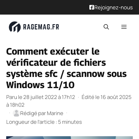
Rejoignez-nous
Aller
Men
au
contenu
Comment exécuter le
vérificateur de fichiers
système sfc / scannow sous
Windows 11/10
Paru le 28 juillet 2022 à 17h12
·
Édité le 16 août 2025
à 18h02
·
·
Rédigé par
Marine
Longueur de l’article : 5 minutes