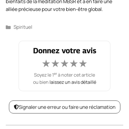
bienfaits de la méditation MBSR et à en faire une
alliée précieuse pour votre bien-être global.
Catégories
Spirituel
Donnez votre avis
★
★
★
★
★
er
Soyez le 1
à noter cet article
ou bien
laissez un avis détaillé
Signaler une erreur ou faire une réclamation