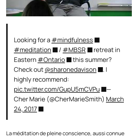
Looking for a
#mindfulness
#meditation
/
#MBSR
retreat in
Eastern
#Ontario
this summer?
Check out
@sharonedavison
. I
highly recommend:
pic.twitter.com/GupU5mCVPu
—
Cher Marie (@CherMarieSmith)
March
24, 2017
La méditation de pleine conscience, aussi connue