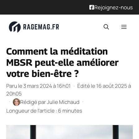
Rejoignez-nous
Aller
Men
au
contenu
Comment la méditation
MBSR peut-elle améliorer
votre bien-être ?
Paru le 3 mars 2024 à 16h01
·
Édité le 16 août 2025 à
20h05
·
·
Rédigé par
Julie Michaud
Longueur de l’article : 6 minutes