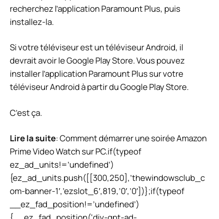
recherchez l’application Paramount Plus, puis
installez-la.
Si votre téléviseur est un téléviseur Android, il
devrait avoir le Google Play Store. Vous pouvez
installer l’application Paramount Plus sur votre
téléviseur Android à partir du Google Play Store.
C’est ça.
Lire la suite
: Comment démarrer une soirée Amazon
Prime Video Watch sur PC.
if(typeof
ez_ad_units!=’undefined’)
{ez_ad_units.push([[300,250],’thewindowsclub_c
om-banner-1′,’ezslot_6′,819,’0′,’0′])};if(typeof
__ez_fad_position!=’undefined’)
{__ez_fad_position(‘div-gpt-ad-