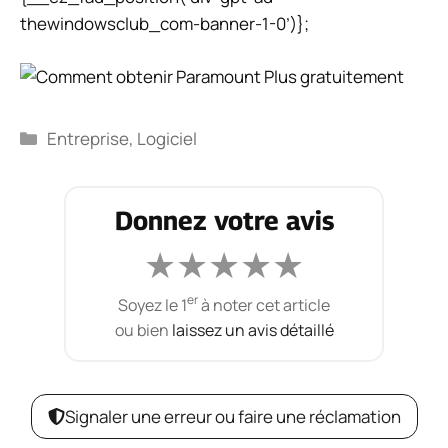
thewindowsclub_com-banner-1-0’)};
Catégories
Entreprise
,
Logiciel
Donnez votre avis
★
★
★
★
★
er
Soyez le 1
à noter cet article
ou bien
laissez un avis détaillé
Signaler une erreur ou faire une réclamation