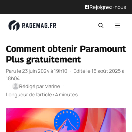
Rejoignez-nous
Aller
Men
au
contenu
Comment obtenir Paramount
Plus gratuitement
Paru le 23 juin 2024 à 19h10
·
Édité le 16 août 2025 à
18h04
·
·
Rédigé par
Marine
Longueur de l’article : 4 minutes