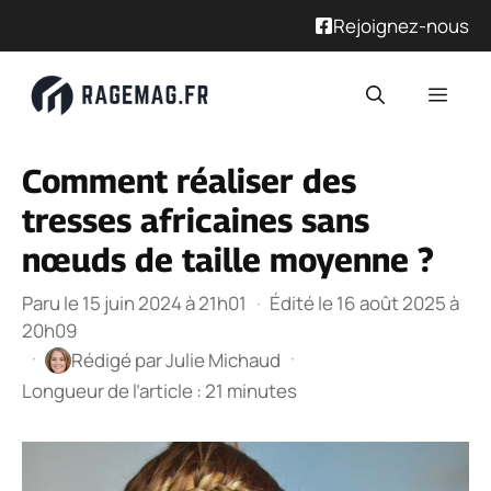
Rejoignez-nous
Aller
Men
au
contenu
Comment réaliser des
tresses africaines sans
nœuds de taille moyenne ?
Paru le 15 juin 2024 à 21h01
·
Édité le 16 août 2025 à
20h09
·
·
Rédigé par
Julie Michaud
Longueur de l’article : 21 minutes