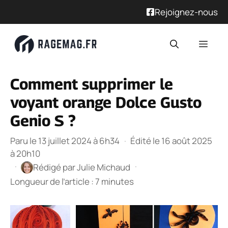
Rejoignez-nous
Aller
Men
au
contenu
Comment supprimer le
voyant orange Dolce Gusto
Genio S ?
Paru le 13 juillet 2024 à 6h34
·
Édité le 16 août 2025
à 20h10
·
·
Rédigé par
Julie Michaud
Longueur de l’article : 7 minutes