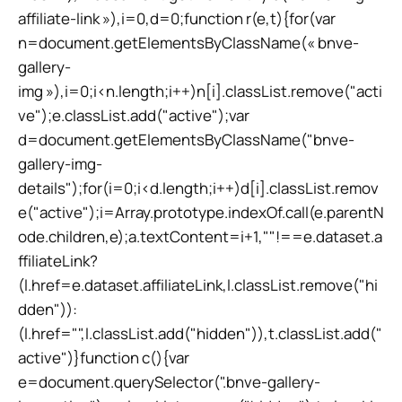
affiliate-link »),i=0,d=0;function r(e,t){for(var
n=document.getElementsByClassName(« bnve-
gallery-
img »),i=0;i<n.length;i++)n[i].classList.remove("acti
ve");e.classList.add("active");var
d=document.getElementsByClassName("bnve-
gallery-img-
details");for(i=0;i<d.length;i++)d[i].classList.remov
e("active");i=Array.prototype.indexOf.call(e.parentN
ode.children,e);a.textContent=i+1,""!==e.dataset.a
ffiliateLink?
(l.href=e.dataset.affiliateLink,l.classList.remove("hi
dden")):
(l.href="",l.classList.add("hidden")),t.classList.add("
active")}function c(){var
e=document.querySelector(".bnve-gallery-