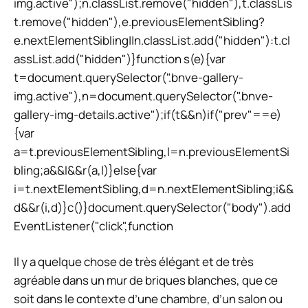
img.active");n.classList.remove("hidden"),t.classLis
t.remove("hidden"),e.previousElementSibling?
e.nextElementSibling||n.classList.add("hidden"):t.cl
assList.add("hidden")}function s(e){var
t=document.querySelector(".bnve-gallery-
img.active"),n=document.querySelector(".bnve-
gallery-img-details.active");if(t&&n)if("prev"==e)
{var
a=t.previousElementSibling,l=n.previousElementSi
bling;a&&l&&r(a,l)}else{var
i=t.nextElementSibling,d=n.nextElementSibling;i&&
d&&r(i,d)}c()}document.querySelector("body").add
EventListener("click",function
Il y a quelque chose de très élégant et de très
agréable dans un mur de briques blanches, que ce
soit dans le contexte d’une chambre, d’un salon ou