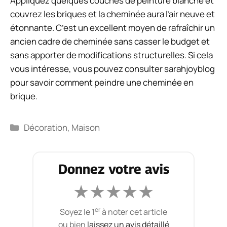
Appliquez quelques couches de peinture blanche et
couvrez les briques et la cheminée aura l’air neuve et
étonnante. C’est un excellent moyen de rafraîchir un
ancien cadre de cheminée sans casser le budget et
sans apporter de modifications structurelles. Si cela
vous intéresse, vous pouvez consulter sarahjoyblog
pour savoir comment peindre une cheminée en
brique.
Catégories
Décoration
,
Maison
Donnez votre avis
★
★
★
★
★
er
Soyez le 1
à noter cet article
ou bien
laissez un avis détaillé