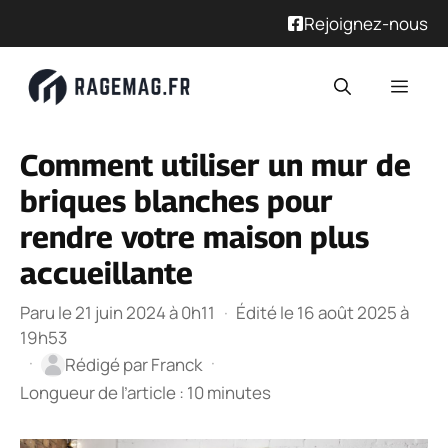
Rejoignez-nous
Aller
Men
au
contenu
Comment utiliser un mur de
briques blanches pour
rendre votre maison plus
accueillante
Paru le 21 juin 2024 à 0h11
·
Édité le 16 août 2025 à
19h53
·
·
Rédigé par
Franck
Longueur de l’article : 10 minutes