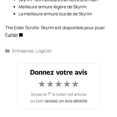
Meilleure armure légère de Skyrim
La meilleure armure lourde de Skyrim
The Elder Scrolls: Skyrim est disponible pour jouer
Fumer
.
Catégories
Entreprise
,
Logiciel
Donnez votre avis
★
★
★
★
★
er
Soyez le 1
à noter cet article
ou bien
laissez un avis détaillé