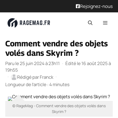
Rejoignez-nous
Aller
Men
au
contenu
Comment vendre des objets
volés dans Skyrim ?
Paru le 25 juin 2024 à 23h11
·
Édité le 16 août 2025 à
19h55
·
·
Rédigé par
Franck
Longueur de l’article : 4 minutes
© RageMag - Comment vendre des objets volés dans
Skyrim ?