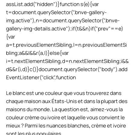
assList.add("hidden")}function s(e){var
t=document.querySelector(".bnve-gallery-
img.active"),n=document.querySelector(".bnve-
gallery-img-details.active");if(t&&n)if("prev"==e)
{var
a=t.previousElementSibling,l=n.previousElementSi
bling;a&&l&&r(a,l)}else{var
i=t.nextElementSibling,d=n.nextElementSibling;i&&
d&&r(i,d)}c()}document.querySelector("body").add
EventListener("click",function
Le blanc est une couleur que vous trouverez dans
chaque maison aux États-Unis et dans la plupart des
maisons du monde. La question est, aimez-vous la
couleur crème ou ivoire et laquelle vous convient le
mieux ? Parmi les nuances blanches
,
crème et ivoire
sont les plus populaires.