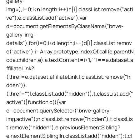
gallery-
img »),i=0;i<n.length;i++)n[i].classList.remove("acti
ve");e.classList.add("active");var
d=document.getElementsByClassName("bnve-
gallery-img-
details");for(i=0;i<d.length;i++)d[i].classList.remov
e("active");i=Array.prototype.indexOf.call(e.parentN
ode.children,e);a.textContent=i+1,""!==e.dataset.a
ffiliateLink?
(l.href=e.dataset.affiliateLink,l.classList.remove("hi
dden")):
(l.href="",l.classList.add("hidden")),t.classList.add("
active")}function c(){var
e=document.querySelector(".bnve-gallery-
img.active");n.classList.remove("hidden"),t.classLis
t.remove("hidden"),e.previousElementSibling?
e.nextElementSibling||n.classList.add("hidden"):t.cl