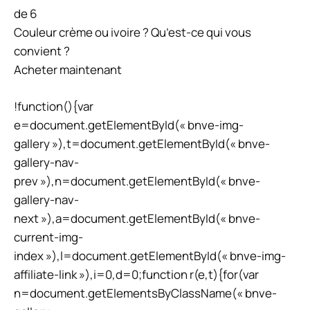
de 6
Couleur crème ou ivoire ? Qu’est-ce qui vous
convient ?
Acheter maintenant
!function(){var
e=document.getElementById(« bnve-img-
gallery »),t=document.getElementById(« bnve-
gallery-nav-
prev »),n=document.getElementById(« bnve-
gallery-nav-
next »),a=document.getElementById(« bnve-
current-img-
index »),l=document.getElementById(« bnve-img-
affiliate-link »),i=0,d=0;function r(e,t){for(var
n=document.getElementsByClassName(« bnve-