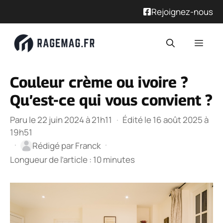
Rejoignez-nous
Aller
Men
au
contenu
Couleur crème ou ivoire ?
Qu’est-ce qui vous convient ?
Paru le 22 juin 2024 à 21h11
·
Édité le 16 août 2025 à
19h51
·
·
Rédigé par
Franck
Longueur de l’article : 10 minutes