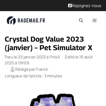
Rejoignez-nous
Aller
Men
au
contenu
Crystal Dog Value 2023
(janvier) – Pet Simulator X
Paru le 29 janvier 2023 à 11h49
·
Édité le 16 août
2025 à 19h59
·
·
Rédigé par
Franck
Longueur de l’article : 3 minutes