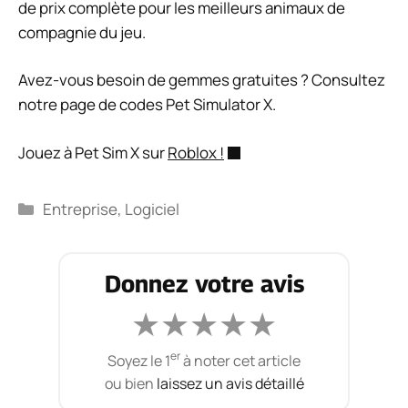
de prix complète pour les meilleurs animaux de
compagnie du jeu.
Avez-vous besoin de gemmes gratuites ? Consultez
notre page de codes Pet Simulator X.
Jouez à Pet Sim X sur
Roblox !
Catégories
Entreprise
,
Logiciel
Donnez votre avis
★
★
★
★
★
er
Soyez le 1
à noter cet article
ou bien
laissez un avis détaillé