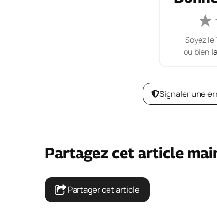
★
Soyez le 
ou bien
l
Signaler une er
Partagez cet article mai
Partager cet article