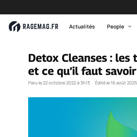
Aller
au
Actualités
People
contenu
Detox Cleanses : les 
et ce qu’il faut savoir
Paru le 22 octobre 2022 à 3h13
·
Édité le 16 août 202