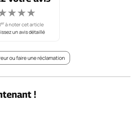
★
★
★
★
er
1
à noter cet article
aissez un avis détaillé
reur ou faire une réclamation
ntenant !