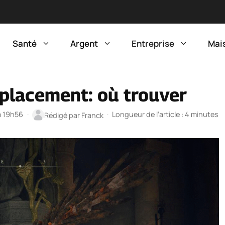
Santé
Argent
Entreprise
Mai
placement: où trouver
 à 19h56
·
·
Longueur de l’article : 4 minutes
Rédigé par
Franck