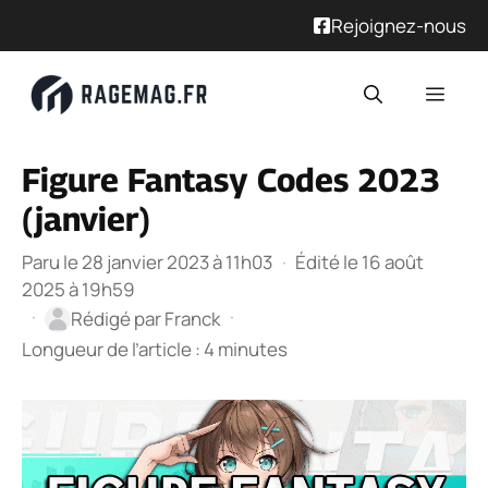
Rejoignez-nous
Aller
Men
au
contenu
Figure Fantasy Codes 2023
(janvier)
Paru le 28 janvier 2023 à 11h03
·
Édité le 16 août
2025 à 19h59
·
·
Rédigé par
Franck
Longueur de l’article : 4 minutes