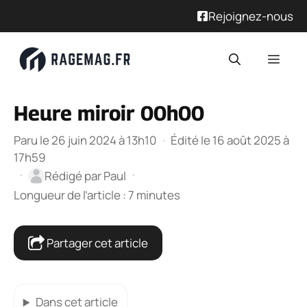
Rejoignez-nous
Aller
Men
au
contenu
Heure miroir 00h00
Paru le 26 juin 2024 à 13h10
·
Édité le 16 août 2025 à
17h59
·
·
Rédigé par
Paul
Longueur de l’article : 7 minutes
Partager cet article
Dans cet article