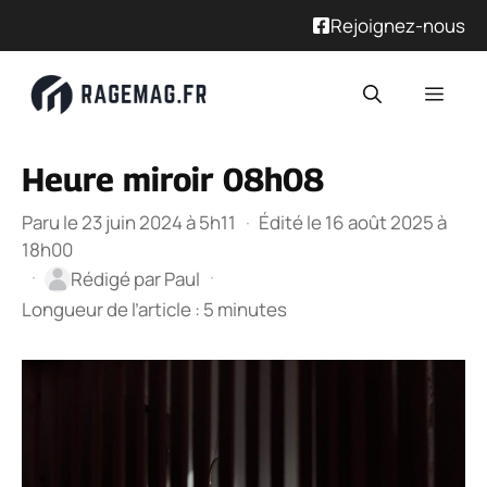
Rejoignez-nous
Aller
Men
au
contenu
Heure miroir 08h08
Paru le 23 juin 2024 à 5h11
·
Édité le 16 août 2025 à
18h00
·
·
Rédigé par
Paul
Longueur de l’article : 5 minutes