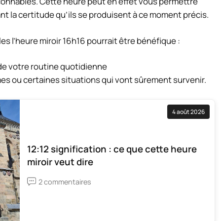
çonnables. Cette heure peut en effet vous permettre
t la certitude qu’ils se produisent à ce moment précis.
les l’heure miroir 16h16 pourrait être bénéfique :
e votre routine quotidienne
es ou certaines situations qui vont sûrement survenir.
4 août 2026
12:12 signification : ce que cette heure
miroir veut dire
2 commentaires