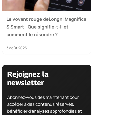
Le voyant rouge deLonghi Magnifica
S Smart : Que signifie-t-il et
comment le résoudre ?
3 août 2025
Rejoignez la
newsletter
Abonnez-vous dès maintenant pour
accéder à des contenus réservés,
bénéficier d’analyses approfondies et