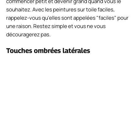
Simulation prêt immobilier : guide complet
Maison
pour faire le bon choix
Foire aux questions (FAQ)
FAQ
Qu'est-ce qui fait une bonne peinture
sur toile ?
Les meilleures toiles partagent les mêmes qualités.
Ils sont bien emballés, ont une structure solide et
sont fabriqués avec des matériaux de haute qualité.
Une autre façon serait légère et serrée, tant qu'elles
ne se déchirent pas dans les coins.
À quel point les idées de peinture pour
la maison sont-elles faciles ?