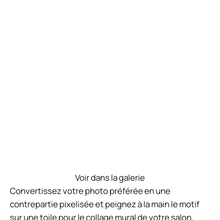
Art de l'éponge de cuisine
Prenez votre peinture et une éponge de cuisine et
commencez à peindre. Cette pièce "Hi" jeune et
séduisante, mais nous aimons aussi l'inspiration et
les idées que vous pouvez obtenir simplement en
jetant un coup d'œil à ce bricolage facile.
2 août 2026