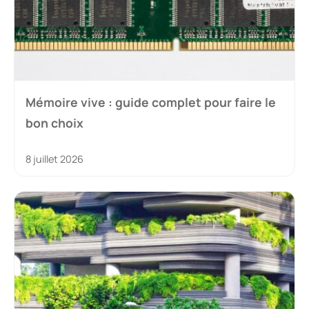
★
★
★
★
★
Noter :
Nom
E-
mail
Enregistrer mon nom, mon e-mail et mon site dans
le navigateur pour mon prochain commentaire.