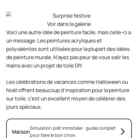
Pouvez-vous utiliser du carton comme
toile de peinture ?
Oui, vous pouvez. Créez un mélange PVA avec du
gesso blanc ou du gel acrylique. Si vous voulez du
blanc, utilisez du gesso si vous voulez un fond blanc,
et utilisez un médium gel si vous voulez une couleur
carton marron comme base pour les couleurs que
vous utilisez. Une idée qui irait bien avec une toile en
carton est une peinture de palmier.
Dois-je mouiller ma toile avant de
peindre à l'acrylique ?
Un apprêt, ou gesso, prépare une surface pour la
peinture en ajoutant une légère texture à la surface
et en aidant l'acrylique à y adhérer. Une toile sans