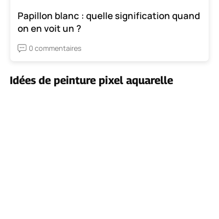
Papillon blanc : quelle signification quand
on en voit un ?
0 commentaires
Idées de peinture pixel aquarelle
Voir dans la galerie
Convertissez votre photo préférée en une
contrepartie pixelisée et peignez à la main le motif
sur une toile pour le collage mural de votre salon,
couloir ou chambre. L'exemple ici est un
idée de
peinture sur toile facile.
Vous pouvez créer une
décoration murale unique et personnelle pour votre
maison. (avec sifflet).