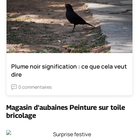
recouvrez-en la moitié avec votre couleur d'acrylique
préférée.
Cette idée est un projet amusant
et un
favori parmi toutes les idées de peinture acrylique
faciles.
Scène de plage bricolage
Voir dans la galerie
Dans cet exemple, la peinture sur toile à rayures
horizontales peut agrandir une pièce. Vous ne
sauriez pas en le regardant qu'il a été fait avec un
grand
cuillère de service en métal au lieu d'un
pinceau.
Une autre grande chose à propos de l'art de
la toile de bricolage est la façon dont il fait un
excellent cadeau pour la fête des mères.