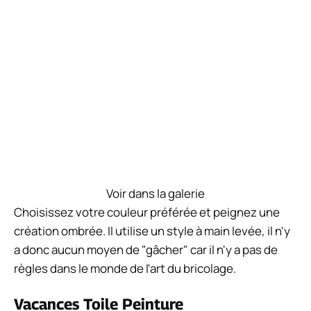
Avant de commencer à peindre, secouez le gesso à
base d'acrylique. Ensuite, versez le gesso sur une
feuille de papier à palette. Utilisez un pinceau pour
peindre toute la toile. Appliquez une couche épaisse
pour vous assurer de couvrir les côtés de la toile
Quelles peintures sont les meilleures
pour la peinture sur toile ?
Deux des peintures les plus utilisées pour l'art sur
toile sont la peinture à l'huile et la peinture acrylique.
L'acrylique est un favori de tous les temps car il est
facile à travailler et sèche rapidement. La peinture à
l'huile est un autre gagnant avec sa consistance
épaisse et gluante, c'est la recette de peinture
parfaite jumelée magnifiquement avec la toile.