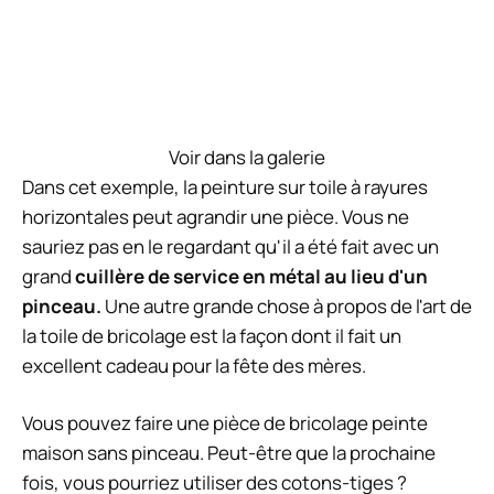
C'est un excellent moyen de faire de l'art mural pour
votre maison. En outre, il existe de nombreuses
idées de peinture pour les débutants. Vous pouvez
commencer petit et devenir grand quand vous le
souhaitez. Avec les peintures sur toile faciles,
rappelez-vous qu'elles sont appelées "faciles" pour
une raison. Restez simple et vous ne vous
découragerez pas.
Touches ombrées latérales
Voir dans la galerie
Choisissez votre couleur préférée et peignez une
création ombrée. Il utilise un style à main levée, il n'y
a donc aucun moyen de "gâcher" car il n'y a pas de