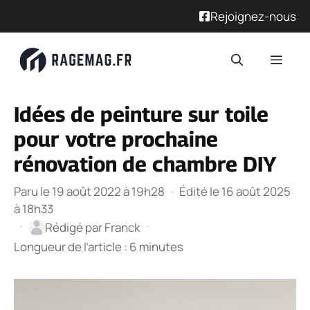
Rejoignez-nous
Aller
Men
au
contenu
Idées de peinture sur toile
pour votre prochaine
rénovation de chambre DIY
Paru le 19 août 2022 à 19h28
·
Édité le 16 août 2025
à 18h33
·
·
Rédigé par
Franck
Longueur de l’article : 6 minutes