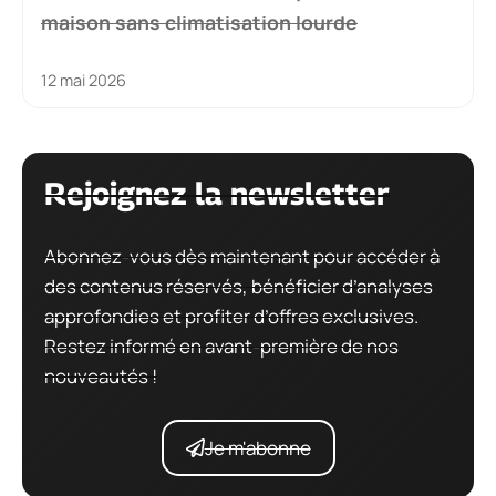
maison sans climatisation lourde
12 mai 2026
Rejoignez la newsletter
Abonnez-vous dès maintenant pour accéder à
des contenus réservés, bénéficier d’analyses
approfondies et profiter d’offres exclusives.
Restez informé en avant-première de nos
nouveautés !
Je m'abonne