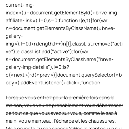
current-img-
index »),i=document.getElementById(« bnve-img-
affiliate-link »),l=0,s=0;function r(e,t){for(var
n=document.getElementsByClassName(« bnve-
gallery-
img »),l=0;l<n.length;l++)n[l].classList.remove("acti
ve");e.classList.add("active");for(var
s=document.getElementsByClassName("bnve-
gallery-img-details"),l=0;l
s?
d(« next »):d(« prev »)}document.querySelector(« b
ody »).addEventListener(« click »,function
Lorsque vous entrez pour la première fois dans la
maison, vous voulez probablement vous débarrasser
de tout ce que vous avez sur vous, comme le sac à
main, votre manteau, l’écharpe et les chaussures.
Mais où mets-tu ces choses ? Wee le manteau va sur