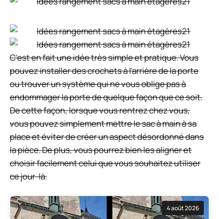
C’est en fait une idée très simple et pratique. Vous
pouvez installer des crochets à l’arrière de la porte
ou trouver un système qui ne vous oblige pas à
endommager la porte de quelque façon que ce soit.
De cette façon, lorsque vous rentrez chez vous,
vous pouvez simplement mettre le sac à main à sa
place et éviter de créer un aspect désordonné dans
la pièce. De plus, vous pourrez bien les aligner et
choisir facilement celui que vous souhaitez utiliser
ce jour-là.
4 août 2026