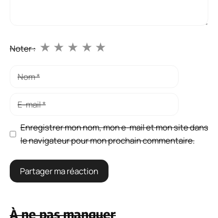
★
★
★
★
★
Noter :
Nom
E-
mail
Enregistrer mon nom, mon e-mail et mon site dans
le navigateur pour mon prochain commentaire.
À ne pas manquer