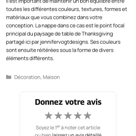
Il est important de maintenir un bon équilibre entre
toutes les différentes couleurs, textures, formes et
matériaux que vous combinez dans votre
conception. La nappe dans ce cas est le point focal
principal du paysage de table de Thanksgiving
partagé ici par jennifervogtdesigns. Ses couleurs
sont ensuite réitérées sous la forme de divers
éléments différents.
Catégories
Décoration
,
Maison
Donnez votre avis
★
★
★
★
★
er
Soyez le 1
à noter cet article
ou bien
laissez un avis détaillé