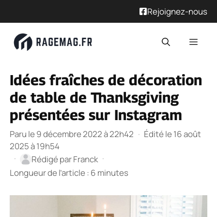
Rejoignez-nous
Aller
Men
au
contenu
Idées fraîches de décoration
de table de Thanksgiving
présentées sur Instagram
Paru le 9 décembre 2022 à 22h42
·
Édité le 16 août
2025 à 19h54
·
·
Rédigé par
Franck
Longueur de l’article : 6 minutes