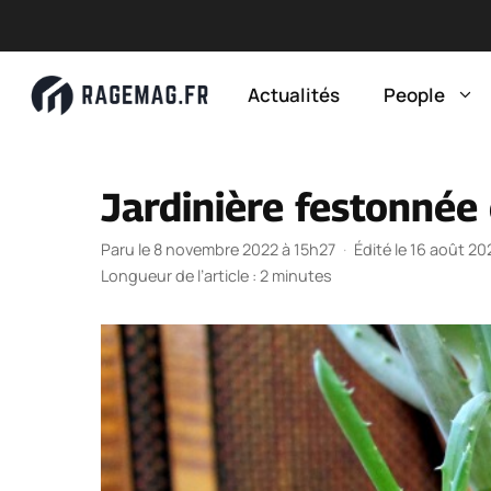
Aller
au
Actualités
People
contenu
Jardinière festonnée 
Paru le 8 novembre 2022 à 15h27
·
Édité le 16 août 2
Longueur de l’article : 2 minutes