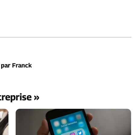
é par
Franck
treprise »