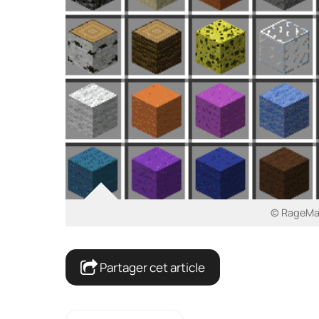
© RageMag
Partager cet article