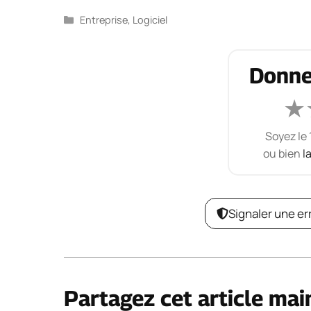
Catégories
Entreprise
,
Logiciel
Donne
★
Soyez le 
ou bien
l
Signaler une er
Partagez cet article mai