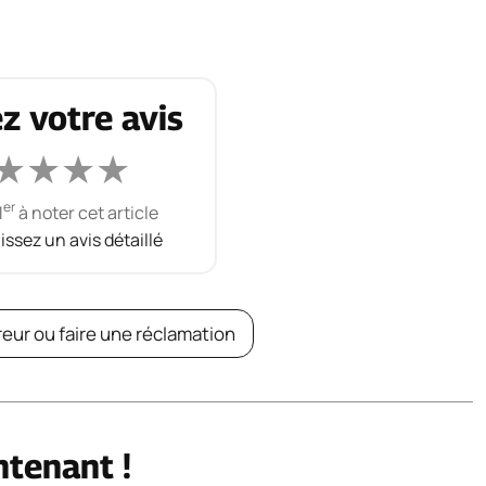
z votre avis
★
★
★
★
er
1
à noter cet article
aissez un avis détaillé
reur ou faire une réclamation
ntenant !