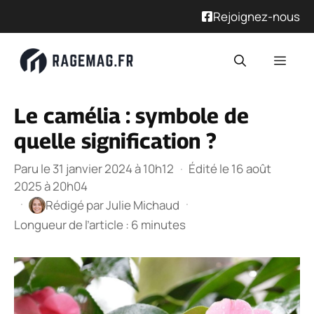
Rejoignez-nous
Aller
Men
au
contenu
Le camélia : symbole de
quelle signification ?
Paru le 31 janvier 2024 à 10h12
·
Édité le 16 août
2025 à 20h04
·
·
Rédigé par
Julie Michaud
Longueur de l’article : 6 minutes