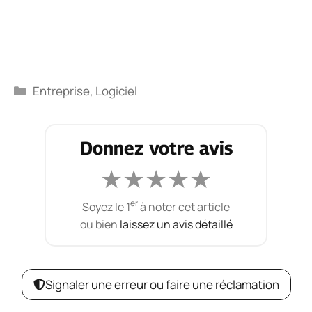
Catégories
Entreprise
,
Logiciel
Donnez votre avis
★
★
★
★
★
er
Soyez le 1
à noter cet article
ou bien
laissez un avis détaillé
Signaler une erreur ou faire une réclamation