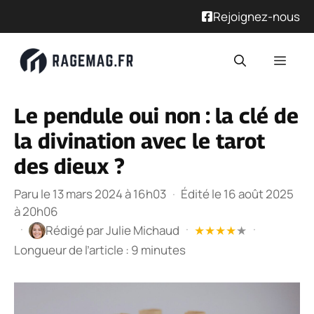
Rejoignez-nous
Aller
Men
au
contenu
Le pendule oui non : la clé de
la divination avec le tarot
des dieux ?
Paru le 13 mars 2024 à 16h03
·
Édité le 16 août 2025
à 20h06
·
·
·
Rédigé par
Julie Michaud
★
★
★
★
★
Longueur de l’article : 9 minutes