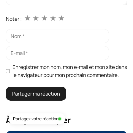
★
★
★
★
★
Noter :
Nom
E-
mail
Enregistrer mon nom, mon e-mail et mon site dans
le navigateur pour mon prochain commentaire.
À ne pas manquer
Partagez votre réaction