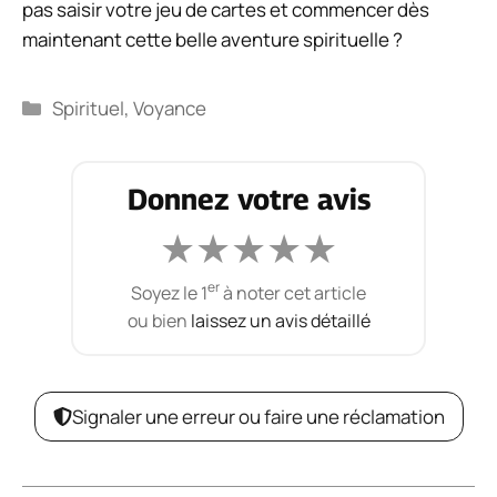
pas saisir votre jeu de cartes et commencer dès
maintenant cette belle aventure spirituelle ?
Catégories
Spirituel
,
Voyance
Donnez votre avis
★
★
★
★
★
er
Soyez le 1
à noter cet article
ou bien
laissez un avis détaillé
Signaler une erreur ou faire une réclamation