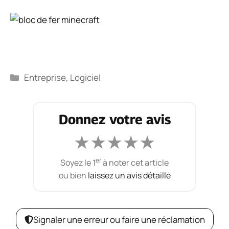
Catégories
Entreprise
,
Logiciel
Donnez votre avis
★
★
★
★
★
er
Soyez le 1
à noter cet article
ou bien
laissez un avis détaillé
Signaler une erreur ou faire une réclamation