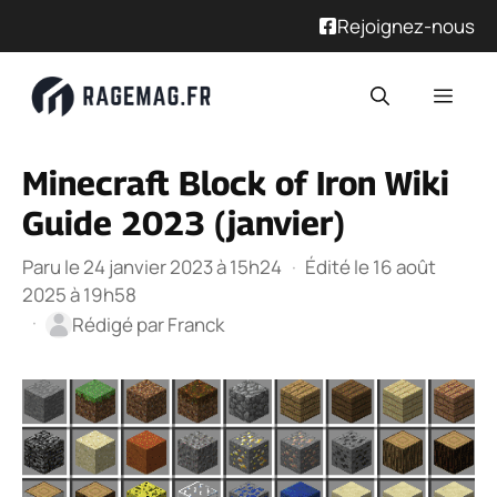
Rejoignez-nous
Aller
Men
au
contenu
Minecraft Block of Iron Wiki
Guide 2023 (janvier)
Paru le 24 janvier 2023 à 15h24
·
Édité le 16 août
2025 à 19h58
·
Rédigé par
Franck